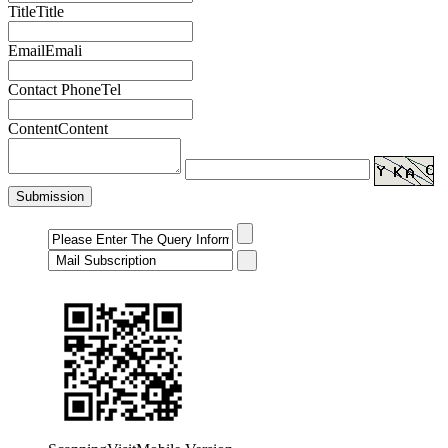
Title
Title
Email
Emali
Contact Phone
Tel
Content
Content